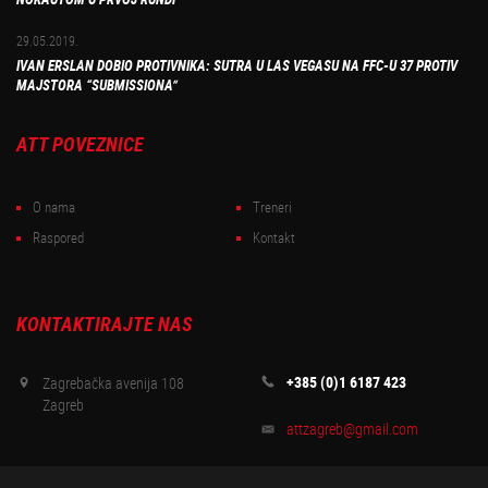
29.05.2019.
IVAN ERSLAN DOBIO PROTIVNIKA: SUTRA U LAS VEGASU NA FFC-U 37 PROTIV
MAJSTORA “SUBMISSIONA”
ATT POVEZNICE
O nama
Treneri
Raspored
Kontakt
KONTAKTIRAJTE NAS
+385 (0)1 6187 423
Zagrebačka avenija 108
Zagreb
attzagreb@gmail.com