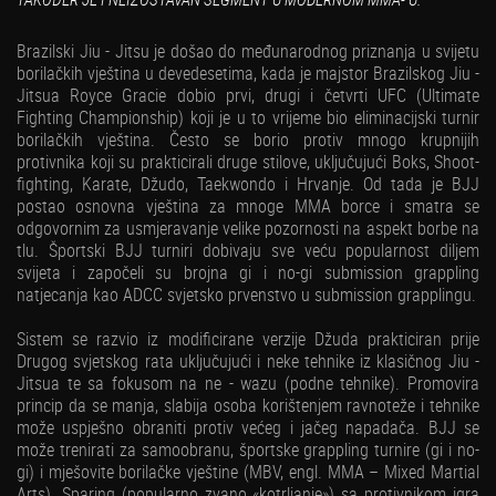
TAKOĐER JE I NEIZOSTAVAN SEGMENT U MODERNOM MMA- U.
Brazilski Jiu - Jitsu je došao do međunarodnog priznanja u svijetu
borilačkih vještina u devedesetima, kada je majstor Brazilskog Jiu -
Jitsua Royce Gracie dobio prvi, drugi i četvrti UFC (Ultimate
Fighting Championship) koji je u to vrijeme bio eliminacijski turnir
borilačkih vještina. Često se borio protiv mnogo krupnijih
protivnika koji su prakticirali druge stilove, uključujući Boks, Shoot-
fighting, Karate, Džudo, Taekwondo i Hrvanje. Od tada je BJJ
postao osnovna vještina za mnoge MMA borce i smatra se
odgovornim za usmjeravanje velike pozornosti na aspekt borbe na
tlu. Športski BJJ turniri dobivaju sve veću popularnost diljem
svijeta i započeli su brojna gi i no-gi submission grappling
natjecanja kao ADCC svjetsko prvenstvo u submission grapplingu.
Sistem se razvio iz modificirane verzije Džuda prakticiran prije
Drugog svjetskog rata uključujući i neke tehnike iz klasičnog Jiu -
Jitsua te sa fokusom na ne - wazu (podne tehnike). Promovira
princip da se manja, slabija osoba korištenjem ravnoteže i tehnike
može uspješno obraniti protiv većeg i jačeg napadača. BJJ se
može trenirati za samoobranu, športske grappling turnire (gi i no-
gi) i mješovite borilačke vještine (MBV, engl. MMA – Mixed Martial
Arts). Sparing (popularno zvano «kotrljanje») sa protivnikom igra