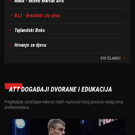
MMA - Mixed Martial Arts
BJJ - Brazilski Jiu-jitsu
Tajlandski Boks
Hrvanje za djecu
SVI ČLANCI
ATT DOGAĐAJI DVORANE I EDUKACIJA
Pregledajte i pročitajte neke od naših najnovijih blog postova našeg tima
profesionalaca...