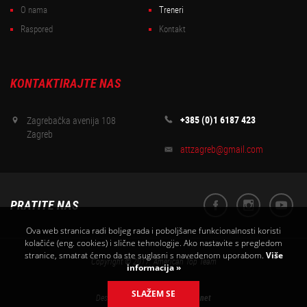
O nama
Treneri
Raspored
Kontakt
KONTAKTIRAJTE NAS
+385 (0)1 6187 423
Zagrebačka avenija 108
Zagreb
attzagreb@gmail.com
PRATITE NAS
Ova web stranica radi boljeg rada i poboljšane funkcionalnosti koristi
kolačiće (eng. cookies) i slične tehnologije. Ako nastavite s pregledom
stranice, smatrat ćemo da ste suglasni s navedenom uporabom.
Više
Copyright © 2017. American Top Team
informacija »
SLAŽEM SE
Designed & developed by
Elatus.net