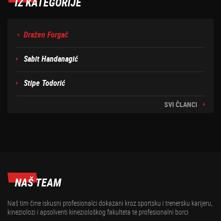
IZ KATEGORIJE
Dražen Forgač
Sabit Handanagić
Stipe Todorić
SVI ČLANCI
NAŠ TEAM
Naš tim čine iskusni profesionalci dokazani kroz sportsku i trenersku karijeru,
kineziolozi i apsolventi kineziološkog fakulteta te profesionalni borci