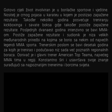
Gotovo cijeli život involviran je u borilačke sportove i vještine.
Nositelj je crnog pojasa u karateu u kojem je postizao zapažene
rezultate. Također nekoliko godina posvećuje treniranju
kickboxinga i savate boksa gdje također postiže zapažene
rezultate. Posljednjih dvanaest godina intenzivno se bavi MMA-
om. Postiže zapažene rezultate i sudionik je niza velikih
međunarodnih priredbi na kojima se borio sa nekim od najvećih
legendi MMA sporta. Trenerskim poslom se bavi desetak godina
za kojih je trenirao i podučavao niz sada već poznatih regionalnih
boraca. Osnivač je i glavni trener American Top Teama, najvećeg
MMA tima u regiji. Konstantno širi i usavršava svoje znanje
surađujući sa najpoznatijim trenerima i borcima svijeta.